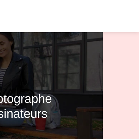
hotographe
ina­teurs